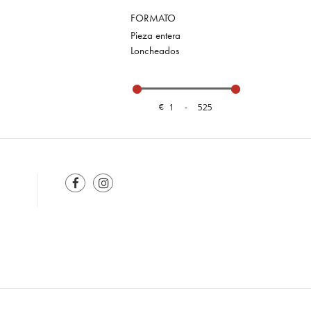
FORMATO
Pieza entera
Loncheados
€
-
Minimum Price
Maximum Price