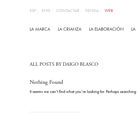
ESP
ENG
CONTACTAR
TIENDA
WEB
LA MARCA
LA CRIANZA
LA ELABORACIÓN
LA
ALL POSTS BY DAIGO BLASCO
Nothing Found
It seems we can’t find what you’re looking for. Perhaps searching