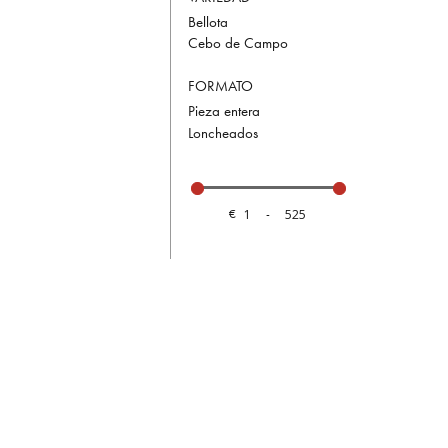
Bellota
Cebo de Campo
FORMATO
Pieza entera
Loncheados
€
-
Minimum Price
Maximum Price