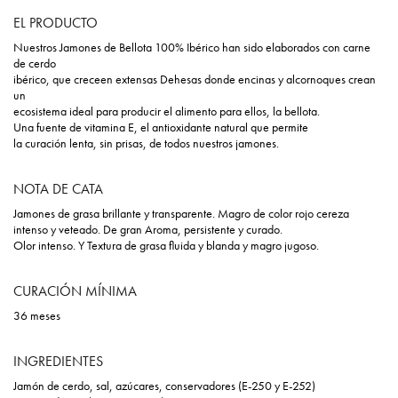
EL PRODUCTO
Nuestros Jamones de Bellota 100% Ibérico han sido elaborados con carne
de cerdo
ibérico, que creceen extensas Dehesas donde encinas y alcornoques crean
un
ecosistema ideal para producir el alimento para ellos, la bellota.
Una fuente de vitamina E, el antioxidante natural que permite
la curación lenta, sin prisas, de todos nuestros jamones.
NOTA DE CATA
Jamones de grasa brillante y transparente. Magro de color rojo cereza
intenso y veteado. De gran Aroma, persistente y curado.
Olor intenso. Y Textura de grasa fluida y blanda y magro jugoso.
CURACIÓN MÍNIMA
36 meses
INGREDIENTES
Jamón de cerdo, sal, azúcares, conservadores (E-250 y E-252)